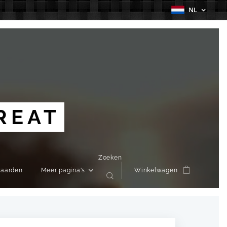
NL
REAT
Zoeken
waarden
Meer pagina's
Winkelwagen