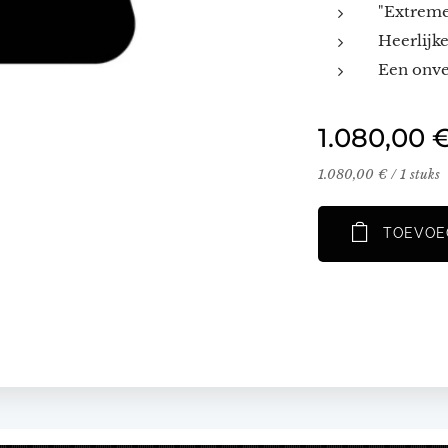
"Extreme
Heerlijk
Een onver
1.080,00
1.080,00 € / 1 stuks
TOEVOE