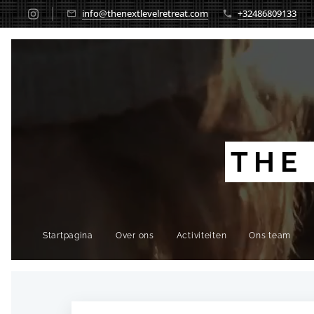
info@thenextlevelretreat.com
+32486809133
THE
Startpagina
Over ons
Activiteiten
Ons team