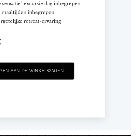
 sensatie" excursie dag inbegrepen
e maaltijden inbegrepen
getelijke retreat-ervaring
€
GEN AAN DE WINKELWAGEN