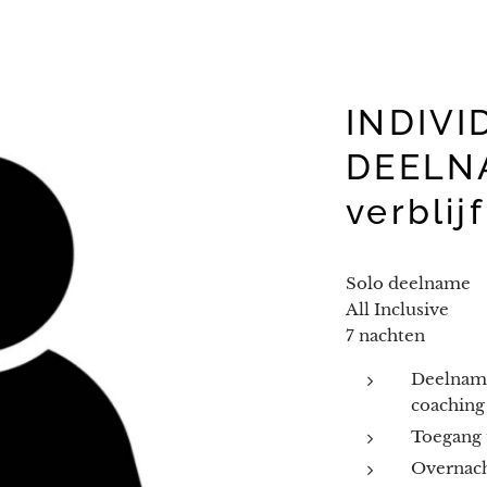
INDIVI
DEELNA
verblijf
Solo deelname
All Inclusive
7 nachten
Deelname
coaching
Toegang t
Overnach